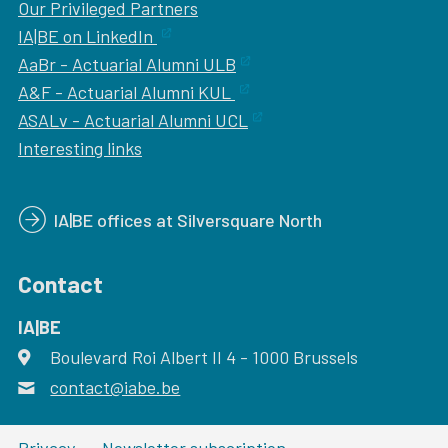
Our
Privileged Partners
IA|BE on LinkedIn
AaBr - Actuarial Alumni ULB
A&F - Actuarial Alumni KUL
ASALv - Actuarial Alumni UCL
Interesting links
IA|BE offices at Silversquare North
Contact
IA|BE
Boulevard Roi Albert II 4
address
- 1000
Brussels
contact@iabe.be
email