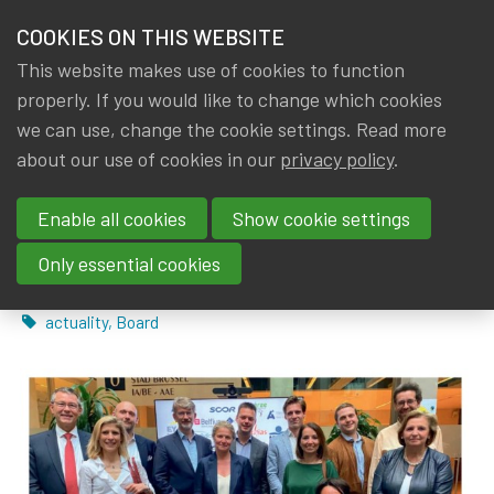
HOME
COOKIES ON THIS WEBSITE
Menu
NEWS & KNOWLEDGE
This website makes use of cookies to function
members
properly. If you would like to change which cookies
News & Knowledge
Verzekeringswereld/Monde de l'Assurance cover
GROUPS
we can use, change the cookie settings. Read more
Verzekeringswereld/Monde de
about our use of cookies in our
privacy policy
.
EVENTS
l'Assurance covers IA|BE
Enable all cookies
Show cookie settings
TRAININGS
strategic goals
Only essential cookies
ABOUT IA|BE
By
Dated
Rob DE STAELEN
,
IA|BE
17 September 2022
Tags
actuality
,
Board
CONTACT
Se
JOIN IA|BE
MY IA|BE